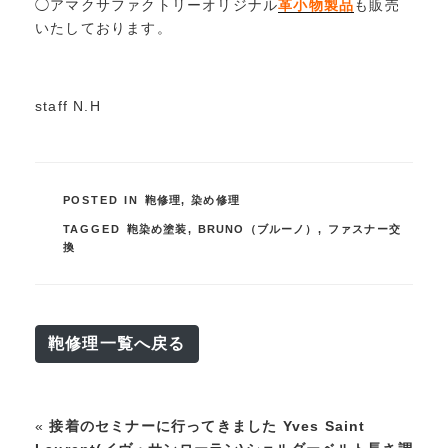
◯アマクサファクトリーオリジナル
革小物製品
も販売
いたしております。
staff N.H
POSTED IN
鞄修理
,
染め修理
TAGGED
鞄染め塗装
,
BRUNO（ブルーノ）
,
ファスナー交
換
鞄修理一覧へ戻る
«
接着のセミナーに行ってきました
Yves Saint