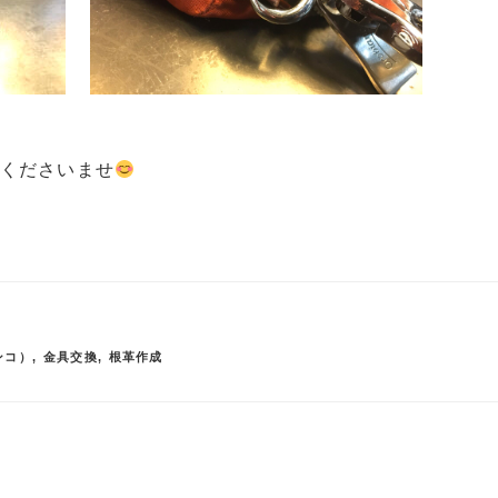
くださいませ
ンコ）
,
金具交換
,
根革作成