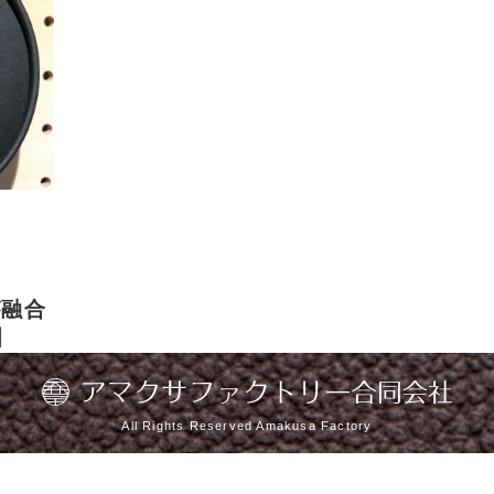
が融合
】
All Rights Reserved Amakusa Factory