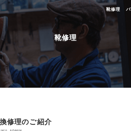
靴修理
バ
靴修理
 交換修理のご紹介
YUKU_ADMIN