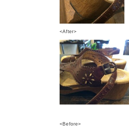
<After>
<Before>