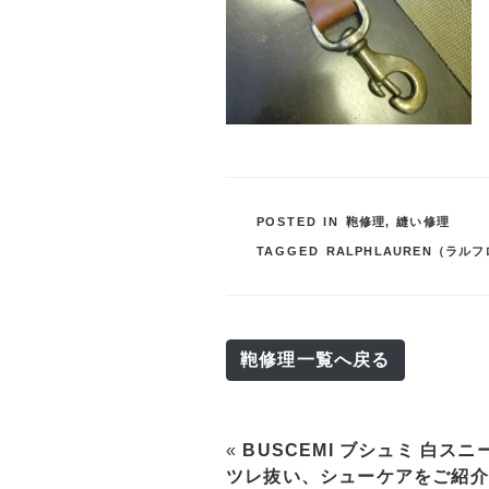
POSTED IN
鞄修理
,
縫い修理
TAGGED
RALPHLAUREN（ラル
鞄修理一覧へ戻る
«
BUSCEMI ブシュミ 白ス
ツレ抜い、シューケアをご紹介