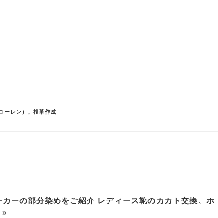
フローレン）
,
根革作成
ニーカーの部分染めをご紹介
レディース靴のカカト交換、ホ
»